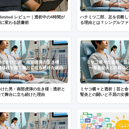
 Unlimited レビュー｜透析中の4時間が
ハチミツ二郎、足を切断し
間に変わる読書術
る理由とは？シングルファ
かけた男・南部虎弾の生き様：透析と
ミヤコ蝶々と透析｜芸と命
経て舞台に立ち続けた理由
腎炎との闘いと不屈の女優