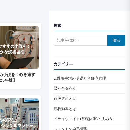
検索
検索
カテゴリ―
でおすすめ小説を！心を癒す
1.透析生活の基礎と合併症管理
25年版】
腎不全保存期
血液透析とは
透析効率とは
ドライウエイト(基礎体重)の決め方
シャントの自己管理