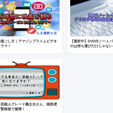
の過ごし方｜アマゾンプライムビデオ
【透析中】DVD付ノート
ドラマ！
のは持ち運びだけじゃない
る芸能人グレード義太夫さん、南部虎
は腎移植で復帰！