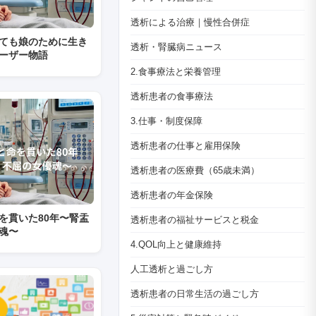
透析による治療｜慢性合併症
ても娘のために生き
透析・腎臓病ニュース
ーザー物語
2.食事療法と栄養管理
透析患者の食事療法
3.仕事・制度保障
透析患者の仕事と雇用保険
透析患者の医療費（65歳未満）
透析患者の年金保険
を貫いた80年〜腎盂
透析患者の福祉サービスと税金
魂〜
4.QOL向上と健康維持
人工透析と過ごし方
透析患者の日常生活の過ごし方