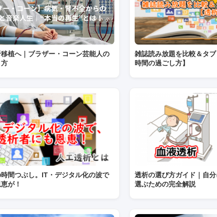
腎移植へ｜ブラザー・コーン芸能人の
雑誌読み放題を比較＆タブ
き方
時間の過ごし方】
時間つぶし。IT・デジタル化の波で
透析の選び方ガイド｜自分
恩恵が！
選ぶための完全解説