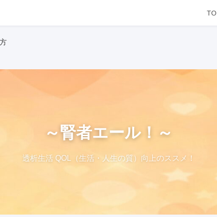
TO
方
～腎者エール！～
透析生活 QOL（生活・人生の質）向上のススメ！