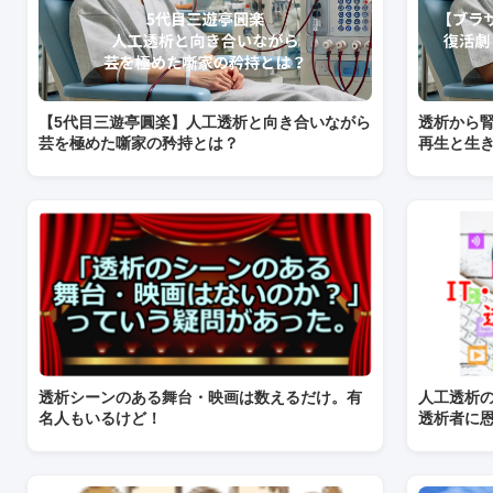
【5代目三遊亭圓楽】人工透析と向き合いながら
透析から
芸を極めた噺家の矜持とは？
再生と生
透析シーンのある舞台・映画は数えるだけ。有
人工透析の
名人もいるけど！
透析者に