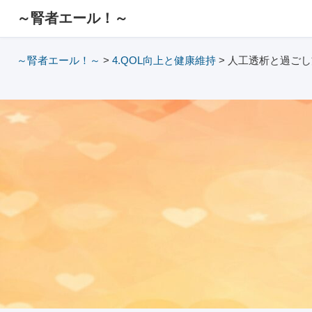
～腎者エール！～
～腎者エール！～
>
4.QOL向上と健康維持
>
人工透析と過ごし