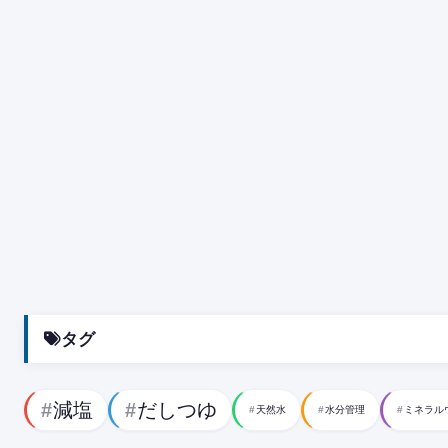
タグ
減塩
だしつゆ
天然水
水分管理
ミネラル