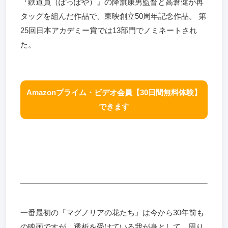
『鉄道員（ぽっぽや）』の降旗康男監督と高倉健が再
タッグを組んだ作品で、東映創立50周年記念作品。 第
25回日本アカデミー賞では13部門でノミネートされ
た。
Amazonプライム・ビデオ会員【30日間無料体験】
できます
一番最初の『マグノリアの花たち』は今から30年前も
の映画ですが、透析を受けている我が身として、周り