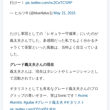
行けー！
pic.twitter.com/nc2CeTCSRF
— ヒルツ® (@blue4plus1)
May 21, 2015
たけし軍団としての「レギュラー守備軍」にいたのが
義太夫さんでした。多感期だった私でもよく分かるチ
ャラくて茶髪といった風貌は、当時よく目立っていま
した。
グレード義太夫さんの現在
義太夫さんは、現在はタレントやミュージシャンとし
て活動されています。
ギタリストとしても有名なグレード義太夫さんのブロ
グトップの青いギター、実はSonicです！
#sonic
#lumtric
#guitar
#グレード義太夫
#ギタリスト
pic.twitter.com/Q51o0DLIKH