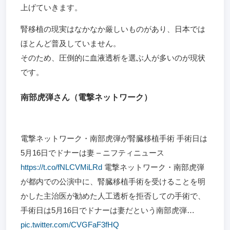
上げていきます。
腎移植の現実はなかなか厳しいものがあり、日本では
ほとんど普及していません。
そのため、圧倒的に血液透析を選ぶ人が多いのが現状
です。
南部虎弾さん（電撃ネットワーク）
電撃ネットワーク・南部虎弾が腎臓移植手術 手術日は
5月16日でドナーは妻 – ニフティニュース
https://t.co/fNLCVMiLRd
電撃ネットワーク・南部虎弾
が都内での公演中に、腎臓移植手術を受けることを明
かした主治医が勧めた人工透析を拒否しての手術で、
手術日は5月16日でドナーは妻だという南部虎弾…
pic.twitter.com/CVGFaF3fHQ