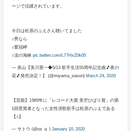
ージで活躍されています。
今日は松原のぶえさん聴いてました
♪︎男なら
♪︎愛冠岬
♪︎涙の海峡
pic.twitter.com/L77HxZ0k05
— 美山【美川憲一◆5/13 歌手生活55周年記念曲🎵夜の
花🎵発売決定！】 (@miyama_sasori)
March 24, 2020
【芸能】1989年に「レコード大賞 美空ひばり賞」の第
1回受賞者となった女性演歌歌手は松原のぶえである
【○】
— サトウ (@ox_q_)
January 10, 2020