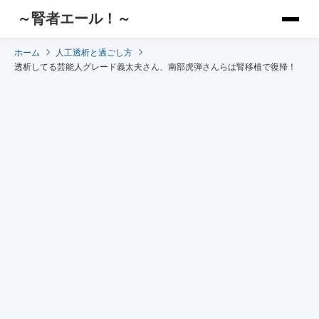
～腎者エール！～
ホーム
人工透析と過ごし方
透析してる芸能人グレード義太夫さん、南部虎弾さんらは腎移植で復帰！