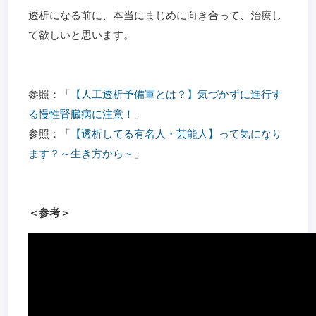
透析になる前に、本当にまじめに向き合って、治療し
て欲しいと思います。
参照：「
【人工透析予備軍とは？】気づかずに進行す
る慢性腎臓病に注意！
」
参照：「
【透析してる有名人・芸能人】って気になり
ます？～生き方から～
」
＜参考＞