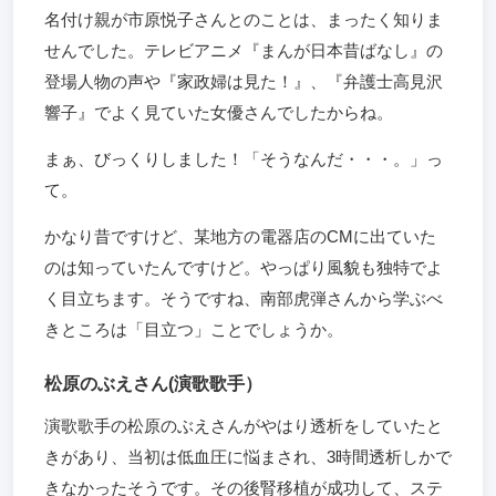
名付け親が市原悦子さんとのことは、まったく知りま
せんでした。テレビアニメ『まんが日本昔ばなし』の
登場人物の声や『家政婦は見た！』、『弁護士高見沢
響子』でよく見ていた女優さんでしたからね。
まぁ、びっくりしました！「そうなんだ・・・。」っ
て。
かなり昔ですけど、某地方の電器店のCMに出ていた
のは知っていたんですけど。やっぱり風貌も独特でよ
く目立ちます。そうですね、南部虎弾さんから学ぶべ
きところは「目立つ」ことでしょうか。
松原のぶえさん(演歌歌手）
演歌歌手の松原のぶえさんがやはり透析をしていたと
きがあり、当初は低血圧に悩まされ、3時間透析しかで
きなかったそうです。その後腎移植が成功して、ステ