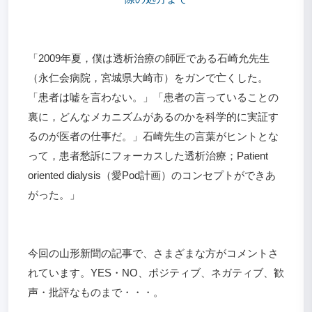
「2009年夏，僕は透析治療の師匠である石崎允先生
（永仁会病院，宮城県大崎市）をガンで亡くした。
「患者は嘘を言わない。」「患者の言っていることの
裏に，どんなメカニズムがあるのかを科学的に実証す
るのが医者の仕事だ。」石崎先生の言葉がヒントとな
って，患者愁訴にフォーカスした透析治療；Patient
oriented dialysis（愛Pod計画）のコンセプトができあ
がった。」
今回の山形新聞の記事で、さまざまな方がコメントさ
れています。YES・NO、ポジティブ、ネガティブ、歓
声・批評なものまで・・・。