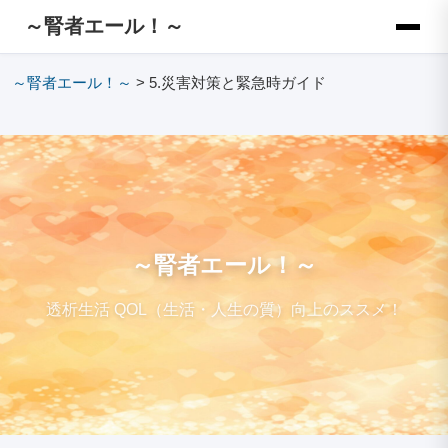
～腎者エール！～
～腎者エール！～
>
5.災害対策と緊急時ガイド
～腎者エール！～
透析生活 QOL（生活・人生の質）向上のススメ！