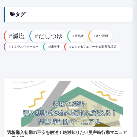
タグ
減塩
だしつゆ
天然水
水分管理
ミネラルウォーター
味噌汁
ムジカ&フェリーチェ楽天市場店
透析導入初期の不安を解消！絶対知りたい災害時行動マニュア