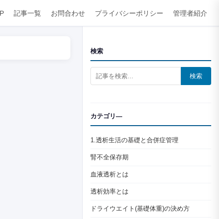
P
記事一覧
お問合わせ
プライバシーポリシー
管理者紹介
検索
検索
カテゴリ―
1.透析生活の基礎と合併症管理
腎不全保存期
血液透析とは
透析効率とは
ドライウエイト(基礎体重)の決め方