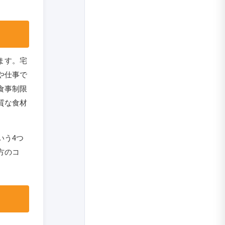
ます。宅
や仕事で
食事制限
質な食材
いう4つ
方のコ