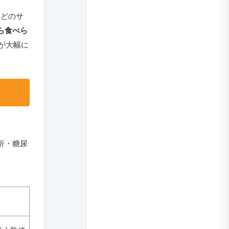
んどのサ
ら食べら
が大幅に
析・糖尿