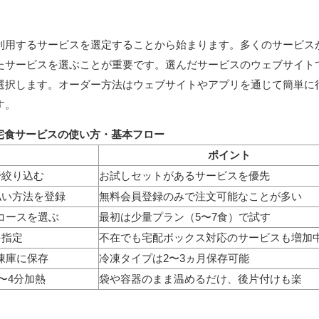
利用するサービスを選定することから始まります。多くのサービス
たサービスを選ぶことが重要です。選んだサービスのウェブサイト
選択します。オーダー方法はウェブサイトやアプリを通じて簡単に
す。
宅食サービスの使い方・基本フロー
ポイント
で絞り込む
お試しセットがあるサービスを優先
払い方法を登録
無料会員登録のみで注文可能なことが多い
・コースを選ぶ
最初は少量プラン（5〜7食）で試す
を指定
不在でも宅配ボックス対応のサービスも増加
冷凍庫に保存
冷凍タイプは2〜3ヵ月保存可能
2〜4分加熱
袋や容器のまま温めるだけ、後片付けも楽