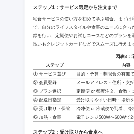
ステップ1：サービス選定から注文まで
宅食サービスの使い方を初めて学ぶ場合、まずは
で、自分のライフスタイルや食事のニーズに合っ
録を行い、定期便やお試しコースなどのプランを
払いもクレジットカードなどでスムーズに行えま
図表3：
ステップ
内容
① サービス選び
目的・予算・制限食の有無
② 会員登録
メールアドレス・住所・支
③ プラン選択
定期便 or 都度注文、食数
④ 配送日指定
受け取りやすい日時・場所
⑤ 受け取り・保管
冷凍便 or 冷蔵便で到着、
⑥ 加熱・食事
電子レンジ500W〜600Wで
ステップ2：受け取りから食卓へ