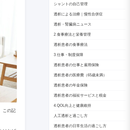
シャントの自己管理
透析による治療｜慢性合併症
透析・腎臓病ニュース
2.食事療法と栄養管理
透析患者の食事療法
3.仕事・制度保障
透析患者の仕事と雇用保険
透析患者の医療費（65歳未満）
透析患者の年金保険
透析患者の福祉サービスと税金
4.QOL向上と健康維持
、この記
人工透析と過ごし方
。
透析患者の日常生活の過ごし方