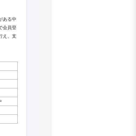
がある中
で会員登
行え、支
中