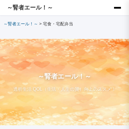
～腎者エール！～
～腎者エール！～
>
宅食・宅配弁当
～腎者エール！～
透析生活 QOL（生活・人生の質）向上のススメ！